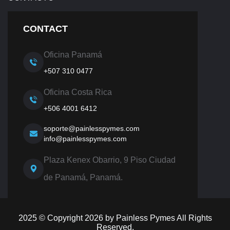
CONTACT
Oficina Panamá
+507 310 0477
Oficina Costa Rica
+506 4001 6412
soporte@painlesspymes.com
info@painlesspymes.com
Plaza Kenex Obarrio, 9 Piso Ciudad
de Panamá, Panamá.
2025 © Copyright
2026
by Painless Pymes All Rights
Reserved.